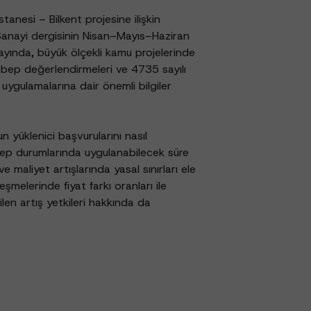
anesi – Bilkent projesine ilişkin
Sanayi dergisinin Nisan–Mayıs–Haziran
ayında, büyük ölçekli kamu projelerinde
ebep değerlendirmeleri ve 4735 sayılı
uygulamalarına dair önemli bilgiler
 yüklenici başvurularını nasıl
bep durumlarında uygulanabilecek süre
ve maliyet artışlarında yasal sınırları ele
leşmelerinde fiyat farkı oranları ile
len artış yetkileri hakkında da