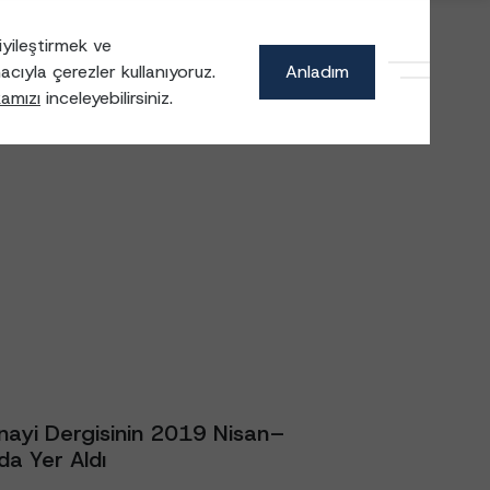
yileştirmek ve
acıyla çerezler kullanıyoruz.
Anladım
CCN Holding
kamızı
inceleyebilirsiniz.
nayi Dergisinin 2019 Nisan–
da Yer Aldı