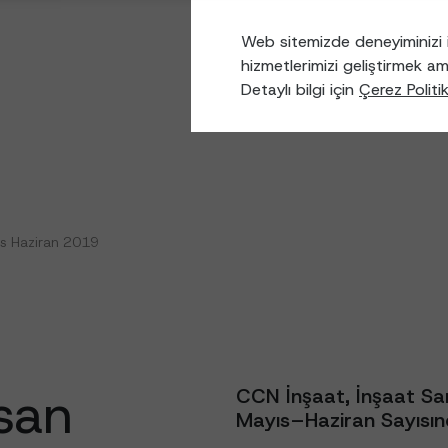
Web sitemizde deneyiminizi i
hizmetlerimizi geliştirmek am
Detaylı bilgi için
Çerez Politi
ıs Haziran 2019
san
CCN İnşaat, İnşaat Sa
Mayıs–Haziran Sayısın