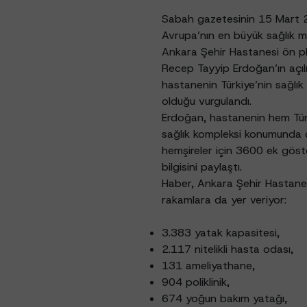
Sabah gazetesinin 15 Mart 20
Avrupa’nın en büyük sağlık me
Ankara Şehir Hastanesi ön pl
Recep Tayyip Erdoğan’ın açılı
hastanenin Türkiye’nin sağlık 
olduğu vurgulandı.
Erdoğan, hastanenin hem Türk
sağlık kompleksi konumunda o
hemşireler için 3600 ek göst
bilgisini paylaştı.
Haber, Ankara Şehir Hastanesi
rakamlara da yer veriyor:
3.383 yatak kapasitesi,
2.117 nitelikli hasta odası,
131 ameliyathane,
904 poliklinik,
674 yoğun bakım yatağı,