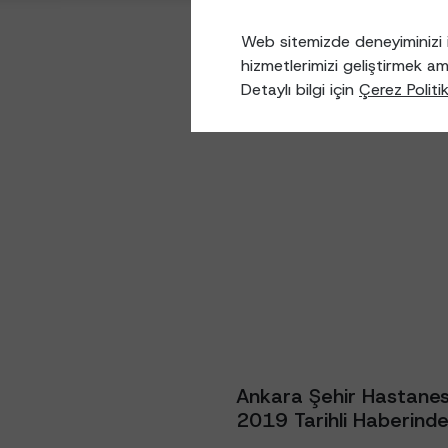
Web sitemizde deneyiminizi i
hizmetlerimizi geliştirmek am
Detaylı bilgi için
Çerez Politi
Ankara Şehir Hastanes
2019 Tarihli Haberinde