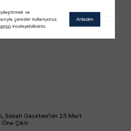
yileştirmek ve
acıyla çerezler kullanıyoruz.
Anladım
CCN Holding
kamızı
inceleyebilirsiniz.
i, Sabah Gazetesi’nin 15 Mart
 Öne Çıktı